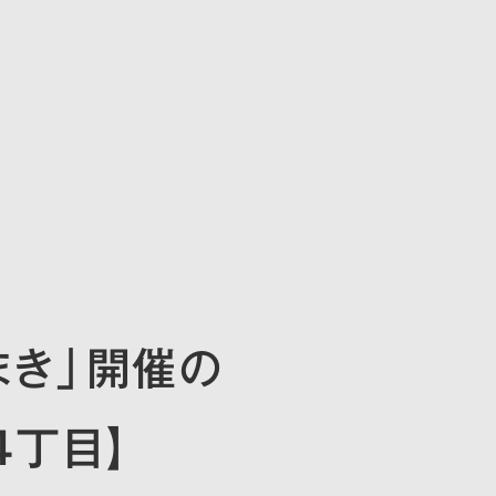
私たちの家づくり
施工実績
分譲地情
まき」開催の
4丁目】